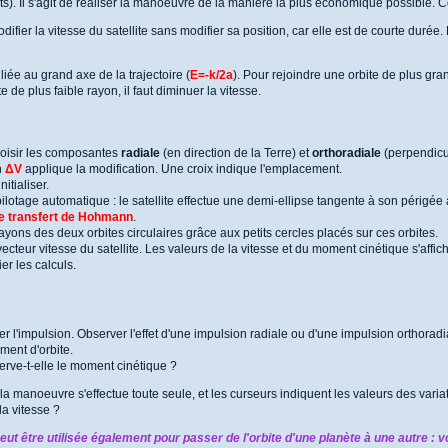
ts). Il s'agit de réaliser la manoeuvre de la manière la plus économique possible.
difier la vitesse du satellite sans modifier sa position, car elle est de courte durée
liée au grand axe de la trajectoire (
E=-k/2a
). Pour rejoindre une orbite de plus gran
e de plus faible rayon, il faut diminuer la vitesse.
hoisir les composantes
radiale
(en direction de la Terre) et
orthoradiale
(perpendicul
n
ΔV
applique la modification. Une croix indique l'emplacement.
itialiser.
lotage automatique : le satellite effectue une demi-ellipse tangente à son périgée à
de transfert de Hohmann
.
 rayons des deux orbites circulaires grâce aux petits cercles placés sur ces orbites.
ecteur vitesse du satellite. Les valeurs de la vitesse et du moment cinétique s'affich
er les calculs.
r l'impulsion. Observer l'effet d'une impulsion radiale ou d'une impulsion orthoradia
ment d'orbite.
rve-t-elle le moment cinétique ?
 la manoeuvre s'effectue toute seule, et les curseurs indiquent les valeurs des varia
la vitesse ?
ut être utilisée également pour passer de l'orbite d'une planète à une autre : vo