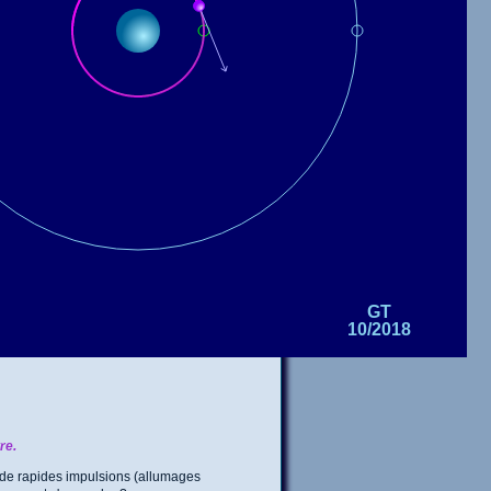
re.
ant de rapides impulsions (allumages