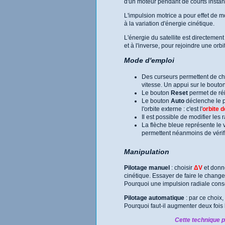
d'un moteur pendant de courts instan
L'impulsion motrice a pour effet de mo
à la variation d'énergie cinétique.
L'énergie du satellite est directement 
et à l'inverse, pour rejoindre une orbit
Mode d'emploi
Des curseurs permettent de c
vitesse. Un appui sur le bouto
Le bouton
Reset
permet de réin
Le bouton
Auto
déclenche le pi
l'orbite externe : c'est l'
orbite 
Il est possible de modifier les
La flèche bleue représente le v
permettent néanmoins de vérifi
Manipulation
Pilotage manuel
: choisir
ΔV
et donne
cinétique. Essayer de faire le change
Pourquoi une impulsion radiale conse
Pilotage automatique
: par ce choix,
Pourquoi faut-il augmenter deux fois 
Cette technique pe