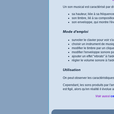
Un son musical est caractérisé par di
sa hauteur, liée à sa fréquenc
son timbre, lié à sa compositio
son enveloppe, qui montre l'é
Mode d'emploi
survoler le clavier pour voir s'
choisir un instrument de musiq
modifier le timbre par un cliqu
modifier l'enveloppe sonore par
ajouter un effet "vibrato" à l'
régler le volume sonore à l'ai
Utilisation
On peut observer les caractéristiques 
Cependant, les sons produits par l'ani
est figé, alors qu'en réalité il évolue
Voir aussi
ce