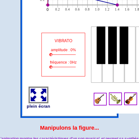
Manipulons la figure...
'animation montre les caractéristiques d'un son musical, et permet sa synthè