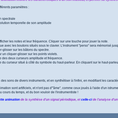
fférents paramètres :
e
n spectrale
volution temporelle de son amplitude
afficher les notes et leur fréquence. Cliquer sur une touche pour jouer la note.
ue avec les boutons situés sous le clavier. L'instrument "perso" sera mémorisé jusqu
er-glisser sur les bâtons du spectre.
 un cliquer-glisser sur les points violets.
aide des deux curseurs amplitude et fréquence.
de du curseur situé à côté du symbole du haut-parleur. En cliquant sur le haut-parle
des sons de divers instruments, et en synthétiser à l'infini, en modifiant les carac
mation sont artificiels, et n'ont pas d'"âme", comme ceux joués à l'aide d'un istrument
 au cours du temps, et du bon vouloir de l'instrumentiste !
tte animation
de la synthèse d'un signal périodique, et
celle-ci
de l'analyse d'un