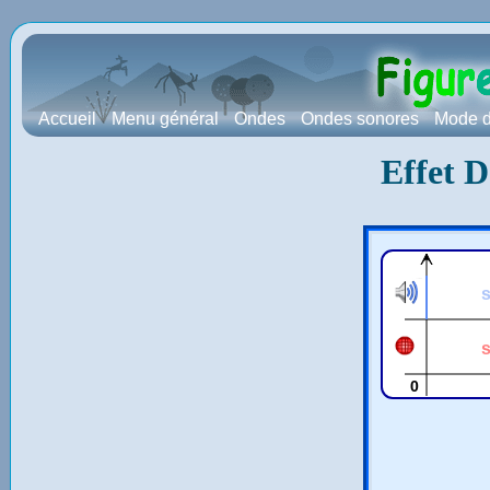
Accueil
Menu général
Ondes
Ondes sonores
Mode d
Effet D