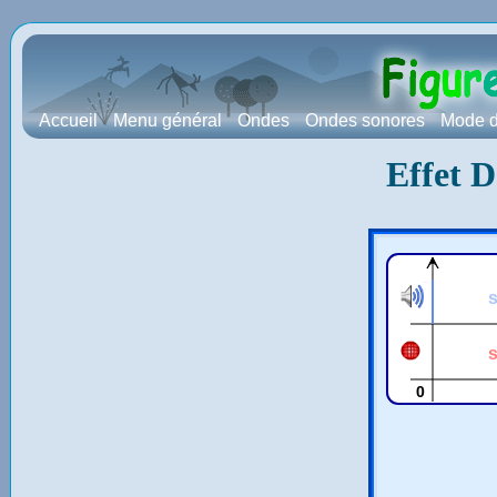
Accueil
Menu général
Ondes
Ondes sonores
Mode d
Effet D