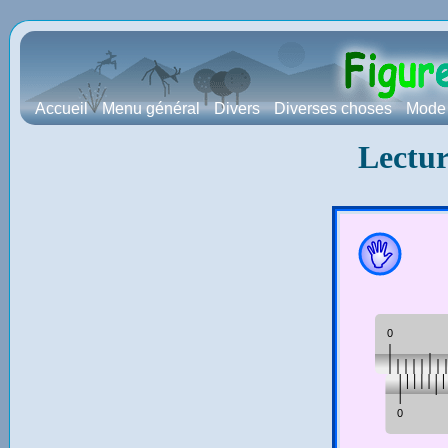
Accueil
Menu général
Divers
Diverses choses
Mode 
Lectur